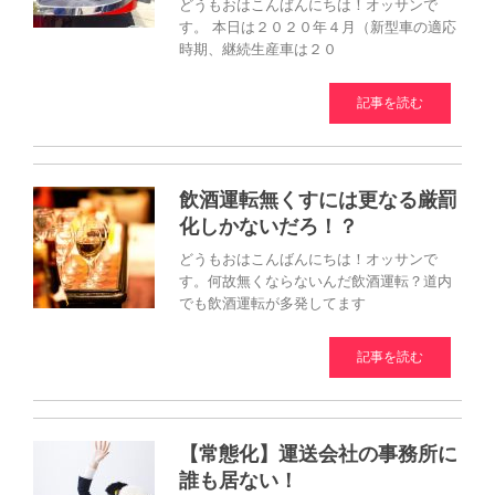
どうもおはこんばんにちは！オッサンで
す。 本日は２０２０年４月（新型車の適応
時期、継続生産車は２０
記事を読む
飲酒運転無くすには更なる厳罰
化しかないだろ！？
どうもおはこんばんにちは！オッサンで
す。何故無くならないんだ飲酒運転？道内
でも飲酒運転が多発してます
記事を読む
【常態化】運送会社の事務所に
誰も居ない！