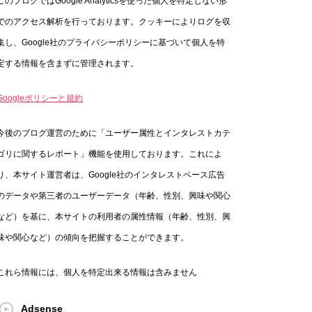
このブログではGoogle Analyticsを使った個人を特定しない形
でのアクセス解析を行っております。クッキーによりログを収
集し、Google社のプライバシーポリシーに基づいて個人を特
定する情報を含まずに管理されます。
Googleポリシーと規約
今後のブログ運営のために「ユーザー属性とインタレストカテ
ゴリに関するレポート」機能を使用しております。これによ
り、本サイト運営者は、Google社のインタレストベース広告
のデータや第三者のユーザーデータ（年齢、性別、興味や関心
など）を基に、本サイトの利用者の属性情報（年齢、性別、興
味や関心など）の傾向を把握することができます。
これら情報には、個人を特定出来る情報は含みません
Adsense