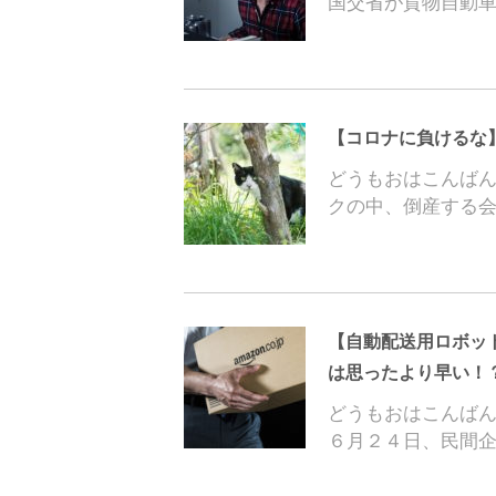
国交省が貨物自動
【コロナに負けるな
どうもおはこんばん
クの中、倒産する
【自動配送用ロボッ
は思ったより早い！
どうもおはこんばん
６月２４日、民間