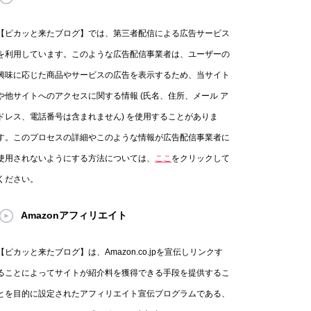
【ピカッと来たブログ】では、第三者配信による広告サービス
を利用しています。このような広告配信事業者は、ユーザーの
興味に応じた商品やサービスの広告を表示するため、当サイト
や他サイトへのアクセスに関する情報 (氏名、住所、メール ア
ドレス、電話番号は含まれません) を使用することがありま
す。このプロセスの詳細やこのような情報が広告配信事業者に
使用されないようにする方法については、
ここ
をクリックして
ください。
Amazonアフィリエイト
【ピカッと来たブログ】は、Amazon.co.jpを宣伝しリンクす
ることによってサイトが紹介料を獲得できる手段を提供するこ
とを目的に設定されたアフィリエイト宣伝プログラムである、