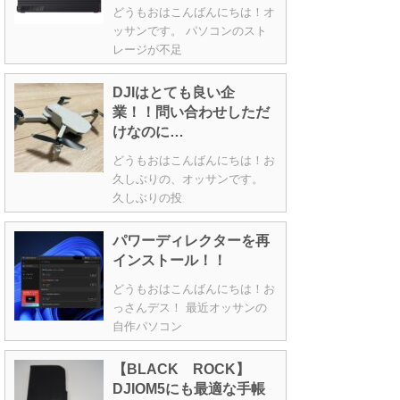
どうもおはこんばんにちは！オ
ッサンです。 パソコンのスト
レージが不足
DJIはとても良い企
業！！問い合わせしただ
けなのに…
どうもおはこんばんにちは！お
久しぶりの、オッサンです。
久しぶりの投
パワーディレクターを再
インストール！！
どうもおはこんばんにちは！お
っさんデス！ 最近オッサンの
自作パソコン
【BLACK ROCK】
DJIOM5にも最適な手帳