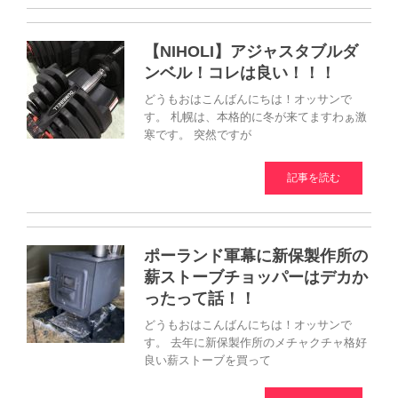
【NIHOLI】アジャスタブルダ
ンベル！コレは良い！！！
どうもおはこんばんにちは！オッサンで
す。 札幌は、本格的に冬が来てますわぁ激
寒です。 突然ですが
記事を読む
ポーランド軍幕に新保製作所の
薪ストーブチョッパーはデカか
ったって話！！
どうもおはこんばんにちは！オッサンで
す。 去年に新保製作所のメチャクチャ格好
良い薪ストーブを買って