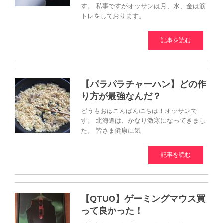
す。 私事ですがオッサンは月、水、金は筋
トレをしております。
記事を読む
【パラパラチャーハン】どの作
り方が最強なんだ？
どうもおはこんばんにちは！オッサンで
す。 北海道は、かなり激寒になってきまし
た。 皆さま健康に気
記事を読む
【QTUO】ゲーミングマウス買
って良かった！