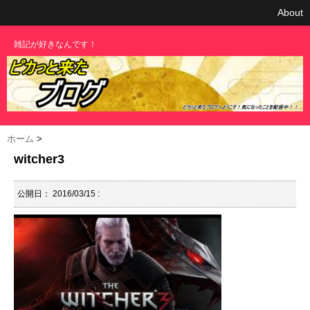
About
雑記が好きなんです！
ホーム
>
witcher3
公開日：
2016/03/15
: