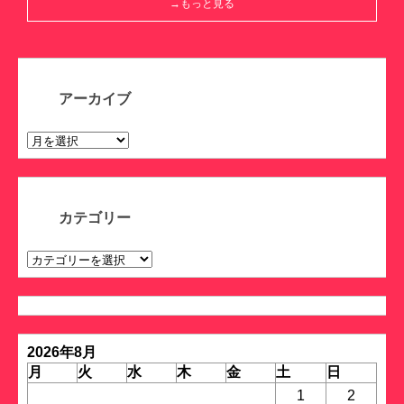
→もっと見る
アーカイブ
ア
ー
カ
イ
ブ
カテゴリー
カ
テ
ゴ
リ
ー
2026年8月
月
火
水
木
金
土
日
1
2