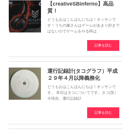
【creativeSBinferno】高品
質！
どうもおはこんばんにちは！オッサンで
す！うちの嫁さんはゲームがあまり好きで
はないのでゲームをやる時は
記事を読む
運行記録計(タコグラフ）平成
２９年４月以降義務化
どうもおはこんばんにちは！オッサンで
す。 本日はタコについてです。タコ(笑）
今現在、運行記録計
記事を読む