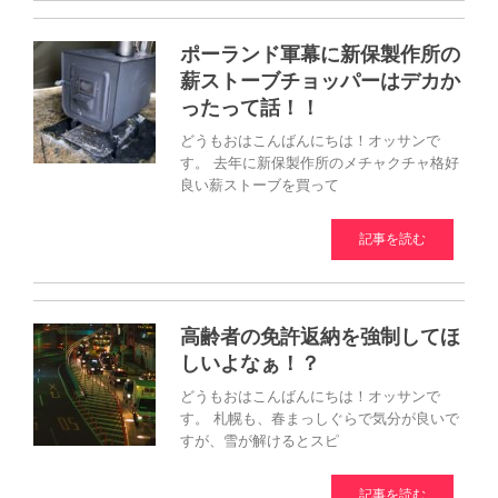
ポーランド軍幕に新保製作所の
薪ストーブチョッパーはデカか
ったって話！！
どうもおはこんばんにちは！オッサンで
す。 去年に新保製作所のメチャクチャ格好
良い薪ストーブを買って
記事を読む
高齢者の免許返納を強制してほ
しいよなぁ！？
どうもおはこんばんにちは！オッサンで
す。 札幌も、春まっしぐらで気分が良いで
すが、雪が解けるとスピ
記事を読む