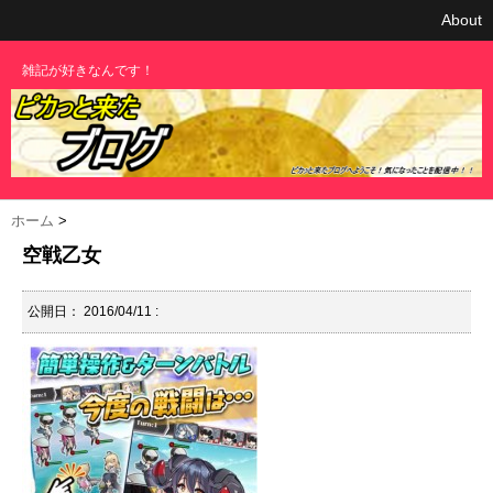
About
雑記が好きなんです！
ホーム
>
空戦乙女
公開日：
2016/04/11
: