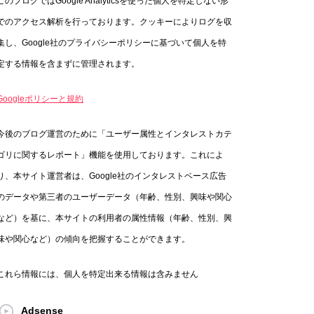
このブログではGoogle Analyticsを使った個人を特定しない形
でのアクセス解析を行っております。クッキーによりログを収
集し、Google社のプライバシーポリシーに基づいて個人を特
定する情報を含まずに管理されます。
Googleポリシーと規約
今後のブログ運営のために「ユーザー属性とインタレストカテ
ゴリに関するレポート」機能を使用しております。これによ
り、本サイト運営者は、Google社のインタレストベース広告
のデータや第三者のユーザーデータ（年齢、性別、興味や関心
など）を基に、本サイトの利用者の属性情報（年齢、性別、興
味や関心など）の傾向を把握することができます。
これら情報には、個人を特定出来る情報は含みません
Adsense