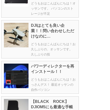
どうもおはこんばんにちは！オ
ッサンです。 パソコンのスト
レージが不足
DJIはとても良い企
業！！問い合わせしただ
けなのに…
どうもおはこんばんにちは！お
久しぶりの、オッサンです。
久しぶりの投
パワーディレクターを再
インストール！！
どうもおはこんばんにちは！お
っさんデス！ 最近オッサンの
自作パソコン
【BLACK ROCK】
DJIOM5にも最適な手帳