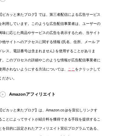
【ピカッと来たブログ】では、第三者配信による広告サービス
を利用しています。このような広告配信事業者は、ユーザーの
興味に応じた商品やサービスの広告を表示するため、当サイト
や他サイトへのアクセスに関する情報 (氏名、住所、メール ア
ドレス、電話番号は含まれません) を使用することがありま
す。このプロセスの詳細やこのような情報が広告配信事業者に
使用されないようにする方法については、
ここ
をクリックして
ください。
Amazonアフィリエイト
【ピカッと来たブログ】は、Amazon.co.jpを宣伝しリンクす
ることによってサイトが紹介料を獲得できる手段を提供するこ
とを目的に設定されたアフィリエイト宣伝プログラムである、