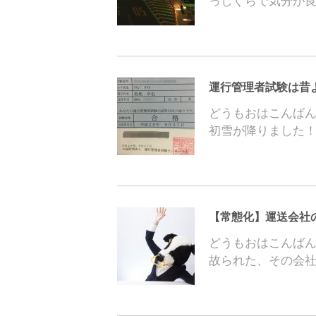
っしぐらで気分が
運行管理者試験は昔
どうもおはこんばん
初雪が降りました！
【常態化】運送会社
どうもおはこんば
故られた、その会