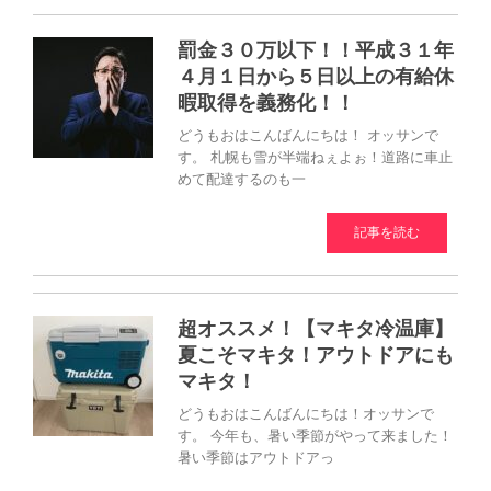
罰金３０万以下！！平成３１年
４月１日から５日以上の有給休
暇取得を義務化！！
どうもおはこんばんにちは！ オッサンで
す。 札幌も雪が半端ねぇよぉ！道路に車止
めて配達するのも一
記事を読む
超オススメ！【マキタ冷温庫】
夏こそマキタ！アウトドアにも
マキタ！
どうもおはこんばんにちは！オッサンで
す。 今年も、暑い季節がやって来ました！
暑い季節はアウトドアっ