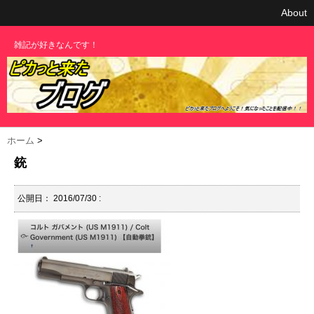
About
雑記が好きなんです！
ホーム
>
銃
公開日：
2016/07/30
: