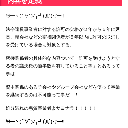
内容を定義
ｷﾀ━ヽ( ﾟ∀ﾟ)ﾉ┌┛)`Дﾟ)･;’━!!
法令違反事業者に対する許可の欠格が２年から５年に延
長、親会社などの密接関係者が５年以内に許可の取消し
を受けている場合も対象とする。
密接関係者の具体的な内容ついて「許可を受けようとす
る者の議決権の過半数を有していること等」とあるって
事は
資本関係のある子会社やグループ会社などを使って事業
を継続するのは不可能って事だ！！
処分逃れの悪質事業者よサヨナラ！！！！！
ｷﾀ━ヽ( ﾟ∀ﾟ)ﾉ┌┛)`Дﾟ)･;’━!!