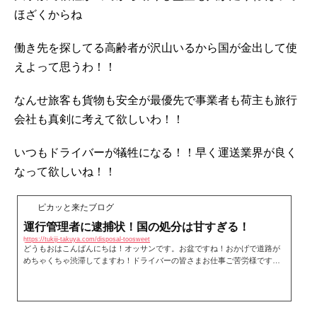
ほざくからね
働き先を探してる高齢者が沢山いるから国が金出して使
えよって思うわ！！
なんせ旅客も貨物も安全が最優先で事業者も荷主も旅行
会社も真剣に考えて欲しいわ！！
いつもドライバーが犠牲になる！！早く運送業界が良く
なって欲しいね！！
ピカッと来たブログ
運行管理者に逮捕状！国の処分は甘すぎる！
https://tukiji-takuya.com/disposal-toosweet
どうもおはこんばんにちは！オッサンです。お盆ですね！おかげで道路が
めちゃくちゃ渋滞してますわ！ドライバーの皆さまお仕事ご苦労様です。
イライラせずお互い頑張りましょうね！さて今年3月に東広島市の山陽自動
車道「八本松トンネル」で起きた多重衝突事故で最初に衝突したトラック
運転手に過労運転をさせた疑いで運送会社「ゴーイチマルエキスライン」
の運行管理者に逮捕状が出た！！この事故では、2人がﾀﾋ亡し多数の方が負