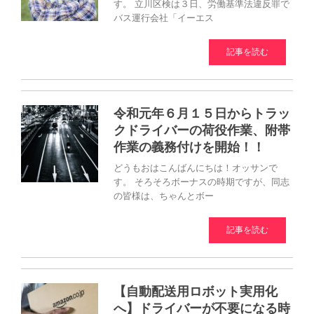
す。 立川区検は３日、労働基準法違反罪で
バス運行会社「イーエス
記事を読む
令和元年６月１５日からトラッ
クドライバーの荷役作業、附帯
作業の義務付けを開始！！
どうもおはこんばんにちは！オッサンで
す。 そろそろボーナスの時期ですが、同志
の皆様は、ちゃんとボー
記事を読む
【自動配送用ロボット実用化
へ】ドライバーが不要になる時