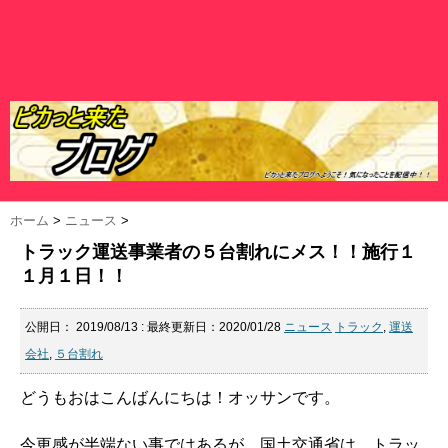
ホーム
>
ニュース
>
トラック運送事業者の５台割れにメス！！施行１
１月１日！！
公開日：
2019/08/13
: 最終更新日：2020/01/28
ニュース
トラック
,
運送
会社
,
５台割れ
どうもおはこんばんにちは！オッサンです。
今更感が半端ない事ではあるが、国土交通省は、トラッ