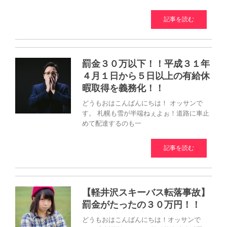
記事を読む
罰金３０万以下！！平成３１年
４月１日から５日以上の有給休
暇取得を義務化！！
どうもおはこんばんにちは！ オッサンで
す。 札幌も雪が半端ねぇよぉ！道路に車止
めて配達するのも一
記事を読む
【軽井沢スキーバス転落事故】
罰金がたったの３０万円！！
どうもおはこんばんにちは！オッサンで