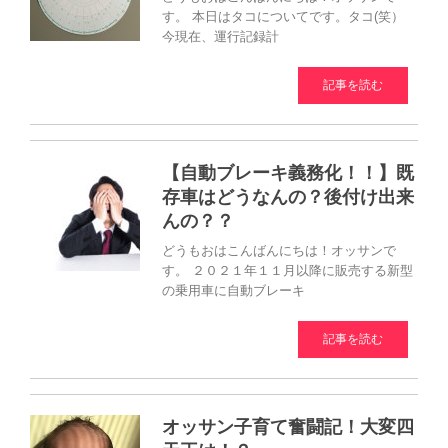
す。 本日はタコについてです。タコ(笑）
今現在、運行記録計
記事を読む
【自動ブレーキ義務化！！】既
存車はどうなんの？後付け出来
んの？？
どうもおはこんばんにちは！オッサンで
す。 ２０２１年１１月以降に販売する新型
の乗用車に自動ブレーキ
記事を読む
オッサン子育て奮闘記！大変四